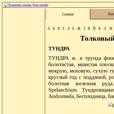
Пои
Главная
А
Б
В
Г
Д
Е
Ж
З
И
Й
К
Л
М
Толковый
ТУНДРА
ТУНДРА ж. и трунда финск.
болотистая, мшистая плоск
мокрую, моховую, сухую тун
круглый год с поддиной, р
болотная железная руда
Spelanchium. Тундровщики
Andromeda, бесплодница, баг