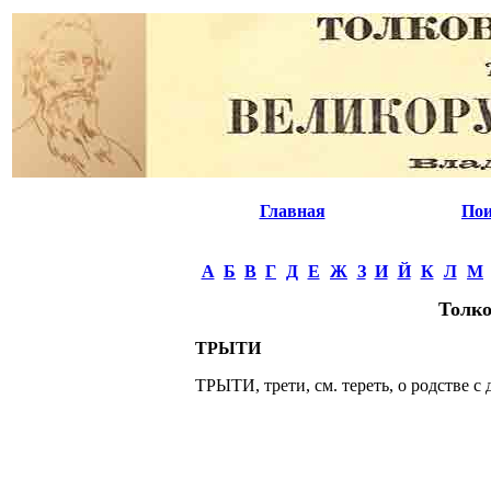
Главная
Пои
А
Б
В
Г
Д
Е
Ж
З
И
Й
К
Л
М
Толко
ТРЫТИ
ТРЫТИ, трети, см. тереть, о родстве с