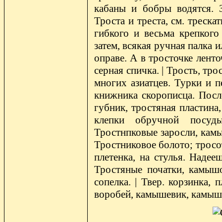
кабаны и бобры водятся. 
Троста и треста, см. трескат
гибкого и весьма крепкого 
затем, всякая ручная палка 
оправе. А в тросточке ленточ
серная спичка. | Трость, тр
многих азиатцев. Турки и п
книжника скорописца. Посло
губник, тростяная пластина,
клепки обручной посуды
Тростнпковые заросли, камы
Тростниковое болото; тросот
плетенка, на стулья. Надее
Тростяные початки, камышо
сопелка. | Твер. корзинка, 
воробей, камышевик, камышн