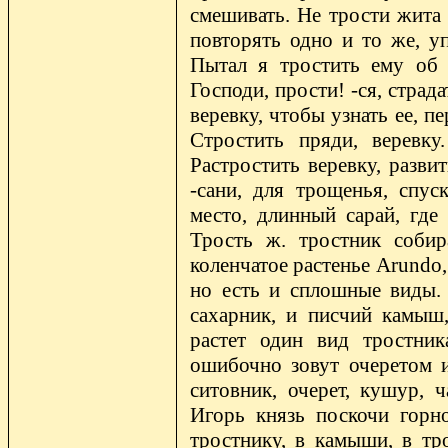
смешивать. Не трости жита 
повторять одно и то же, уп
Пытал я тростить ему об 
Господи, прости! -ся, страда
веревку, чтобы узнать ее, п
Стростить пряди, веревку
Растростить веревку, разви
-сани, для трощенья, спуск
место, длинный сарай, где 
Трость ж. тростник собира
коленчатое растенье Arundo,
но есть и сплошные виды.
сахарник, и писчий камыш,
растет один вид тростник
ошибочно зовут очеретом и 
ситовник, очерет, кушур, 
Игорь князь поскочи горн
тростнику, в камыши, в тр