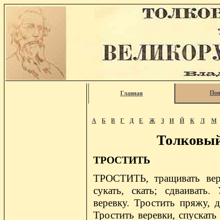
Пои
Главная
А
Б
В
Г
Д
Е
Ж
З
И
Й
К
Л
М
Толковый
ТРОСТИТЬ
ТРОСТИТЬ, тращивать верев
сукать, скать; сдваивать
веревку. Тростить пряжу, д
Тростить веревки, спускать 