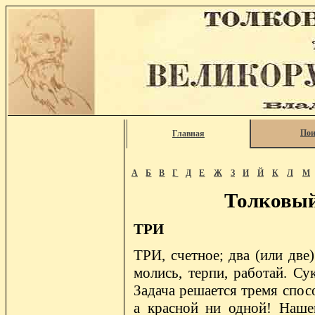
Пои
Главная
А
Б
В
Г
Д
Е
Ж
З
И
Й
К
Л
М
Толковый
ТРИ
ТРИ, счетное; два (или две) с одним, четыре без одного. Помни три дела; молись, терпи, работай. Сукно от трех рублей, по три. По всем по трем! Задача решается тремя способами. Служили три лета, выслужил три репы - а красной ни одной! Нашего Мины не проймешь и в три дубины. Год торгуй, два воруй, а три в яме сиди. Либо три пей, либо трижды три. Пишет в три пера (рубить в три топора), а денежка не спора. Ешь три часа, а в три дни не сварится (Грибоедов). Было три жены - да все не острижены (волос долог, а ум короток). Он трех не перечтет. На трех свиней корму не разделить. На трех ногах пуще хромать станешь. До трех раз прощают. Три раза прости, в четвертый прохворости. Три царя, пояс в созвездии Ориона. Тридевята или тридевять, в старин. счете девятами, двадцать семь; кочевые народы наши поныне считают девятами (тогузами): виру или пеню, калым (окуп невесты), надел сына, число коней и овец, закалаемых на большой пир (туй) и пр. Тридевять поминается в сказках: За тридевять земель, в тридесятом государстве, далеко. Она только за тридевятого жениха пойдет, ломлива. Тридесять или тридцать, три десятка, тридевята и три. Поставиша ему тридесять сребреников, Матф. Тридесятый или тридцатый, следующий, по счету, за 29-м. Тридцатное полотно, тридцатка, 1. шириной, в основе, в 30 пасм. | 2. Орл. дерево, бревно в 30 арш., в 10 саж. Тридцатовые сукна, русские, идущие в Китай. Тридцатная десятина, казенная, 30 и 80 саж. или 40 и 60. Тринадесять, тринадцать, двенадцать и один. -десятый, -дцатый вост. третенадцатый, идущий за 12-м. Тринадцатый гость под стол, зловещий. По тринадцати на дюжину дают, да и то не берут, плохое. Тринадцатеро, говор. о живом, тринадцать, сам-тринадцать. Триста, три сотни. Трехсотенная бумажка. На триста пусто, на пятьсот ничего. | Третий, и стар. третей, 1. следующий за вторым. Третий час, пора меж двух и трех часов. В начале, в исходе третьего. Две собаки грызутся, а третья не суйся. Дважды прощают, а по третьему карают. Двое третьего ждут, а семеры одного не ждут. Третий (игрок, слушатель, спорщик) под стол. По третьему разу всегда вырубишь огня. Беда беду родит - третья сама бежит. Не хвались замужеством (женитьбой) третьего дня, а хвались - третьего года. По третьей вдовец - без огня кузнец. | 2. Третий, судья или посредник, для мировой, для третейского суда; | 3. заручник, поручитель; | 4. свидетель, притомный, бытчик. А о чем ся сопрут, ино им третей митрополит, стар. судья. И мы себе не ставя судей (не желая судиться), полюбили есмя себе обои исци третиих (имрек).... положилися есмя на тех третьих, как нам укажут межу, та нам межа люба. И третие, ставь на землю, молвили и пр. Писати в записех свои имена, и третьих, свидетелей, Кшх. Отдать заклад третьему, за руку, на сохранение. Третьих не было, свидетелей. Взять третьих, сторонних, понятых. Выемку делают с третьими, при третьих. | Третейское разбирательство, - суд. Быть делу по третейскому. Треть ж. третья часть чего, одна часть из трех равных. Жалованье по третям (года), за каждые четыре месяца. Убирать хлеба из трети, из третьей доли. Третное жалованье. Третные ведомости, отчеты. Третной или третничный 1. чугуна, в котором две части серого и одна часть белого чугуна, он же третник. | 2. Третник, коробок, в третью долю мерного угольного короба, заводск. | 3. Третник, стар. мера земли; был и малый третник. Пашни десять четвертей с третником. | 4. Товарищ, пайщик, дольщик в одной трети. | 5. Третники встарь правили третями Москвы, а трети были, что в Новгороде концы. | 6. Пахарь из трети, третьей доли, как половник из половины. Третница, перемежная лихорадка через каждые два дня. Третчик 1. стар. третий. Наши наместницы и третчики и тиуны тех крестьян не судят ни в чем, Акты. | 2. Третчик, третник, дольщик в третьей части. Переписать 