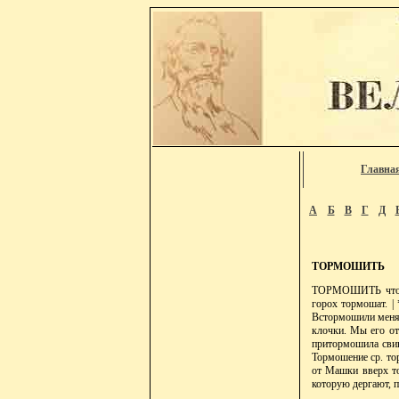
Главна
А
Б
В
Г
Д
ТОРМОШИТЬ
ТОРМОШИТЬ что, т
горох тормошат. | 
Встормошили меня 
клочки. Мы его от
притормошила свин
Тормошение ср. тор
от Машки вверх то
которую дергают, п