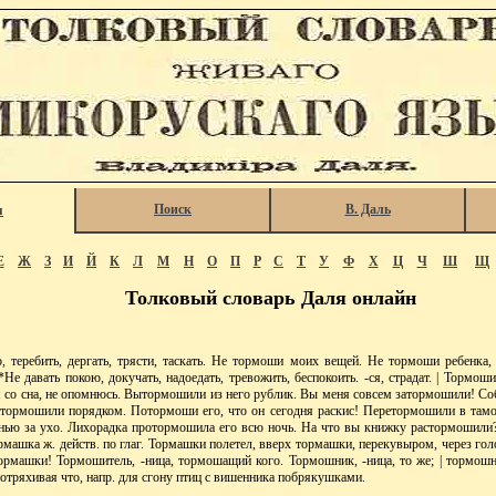
Поиск
В. Даль
я
Е
Ж
З
И
Й
К
Л
М
Н
О
П
Р
С
Т
У
Ф
Х
Ц
Ч
Ш
Щ
Толковый словарь Даля онлайн
еребить, дергать, трясти, таскать. Не тормоши моих вещей. Не тормоши ребенка, 
*Не давать покою, докучать, надоедать, тревожить, беспокоить. -ся, страдат. | Тормоши
со сна, не опомнюсь. Вытормошили из него рублик. Вы меня совсем затормошили! Со
тормошили порядком. Потормоши его, что он сегодня раскис! Перетормошили в там
ью за ухо. Лихорадка протормошила его всю ночь. На что вы книжку растормошили
машка ж. действ. по глаг. Тормашки полетел, вверх тормашки, перекувыром, через гол
рмашки! Тормошитель, -ница, тормошащий кого. Тормошник, -ница, то же; | тормошни
отряхивая что, напр. для сгону птиц с вишенника побрякушками.