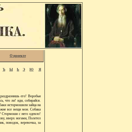
О проекте
Ъ
Ы
Ь
Э
Ю
Я
раздразнишь его! Воробьи
сь, что ли! иди, собирайся.
баки истормошили зайца на
ожне все вещи мои. Собака
? Стормоши с него одеяло!
ову, вверх ногами, Полетел
к, поводок, веревочка, за