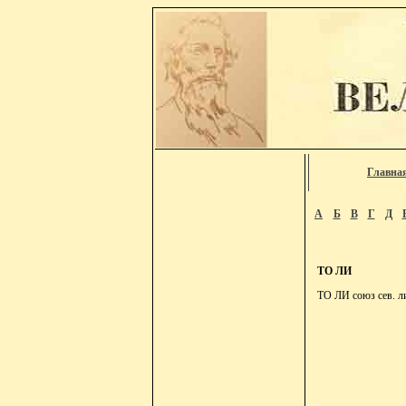
Главна
А
Б
В
Г
Д
ТО ЛИ
ТО ЛИ союз сев. ли,