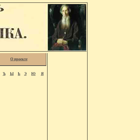
О проекте
Ъ
Ы
Ь
Э
Ю
Я