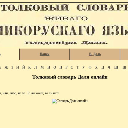
Поиск
В. Даль
я
Е
Ж
З
И
Й
К
Л
М
Н
О
П
Р
С
Т
У
Ф
Х
Ц
Ч
Ш
Щ
Толковый словарь Даля онлайн
 или, либо, не то. То ли хочет, то ли нет?