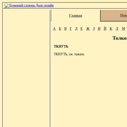
Пои
Главная
А
Б
В
Г
Д
Е
Ж
З
И
Й
К
Л
М
Толко
ТКНУТЬ
ТКНУТЬ, см. тыкать.