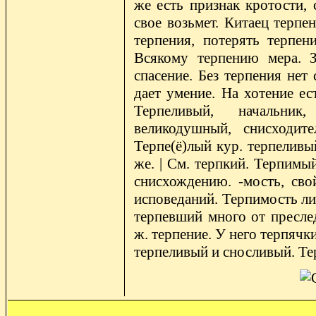
же есть признак кротости,
свое возьмет. Китаец терпе
терпения, потерять терпени
Всякому терпению мера. З
спасение. Без терпения нет
дает умение. На хотение ес
Терпеливый, начальник,
великодушный, снисходите
Терпе(ё)лый кур. терпеливы
же. | См. терпкий. Терпимы
снисхождению. -мость, сво
исповеданий. Терпимость ли
терпевший много от преслед
ж. терпение. У него терпячки
терпеливый и сносливый. Те