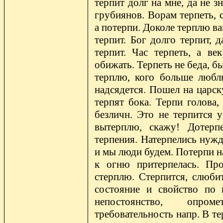
терпит долг на мне, да не з
грубиянов. Ворам терпеть, 
а потерпи. Доколе терплю ва
терпит. Бог долго терпит, 
терпит. Час терпеть, а в
обижать. Терпеть не беда, бы
терплю, кого больше любл
надсядется. Пошел на царск
терпят бока. Терпи голова,
безличн. Это не терпится у
вытерплю, скажу! Дотерпе
терпения. Натерпелись нужд
и мы люди будем. Потерпи на
к огню притерпелась. Пр
стерплю. Стерпится, слюбит
состояние и свойство по г
непостоянство, опроме
требовательность напр. В те