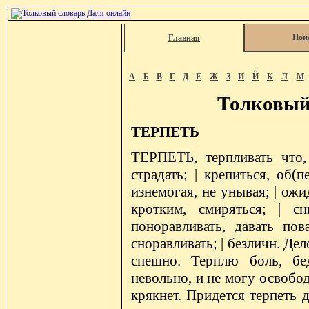
Пои
Главная
А
Б
В
Г
Д
Е
Ж
З
И
Й
К
Л
М
Толковый
ТЕРПЕТЬ
ТЕРПЕТЬ, терпливать что, 
страдать; | крепиться, об(п
изнемогая, не унывая; | ожи
кротким, смиряться; | сни
поноравливать, давать пов
сноравливать; | безличн. Дел
спешно. Терплю боль, бед
невольно, и не могу освобод
крякнет. Придется терпеть д