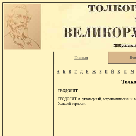
Пои
Главная
А
Б
В
Г
Д
Е
Ж
З
И
Й
К
Л
М
Толко
ТЕОДОЛИТ
ТЕОДОЛИТ м. угломерный, астрономический и геод
большей верности.