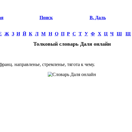
ая
Поиск
В. Даль
Е
Ж
З
И
Й
К
Л
М
Н
О
П
Р
С
Т
У
Ф
Х
Ц
Ч
Ш
Щ
Толковый словарь Даля онлайн
нц. направленье, стремленье, тягота к чему.