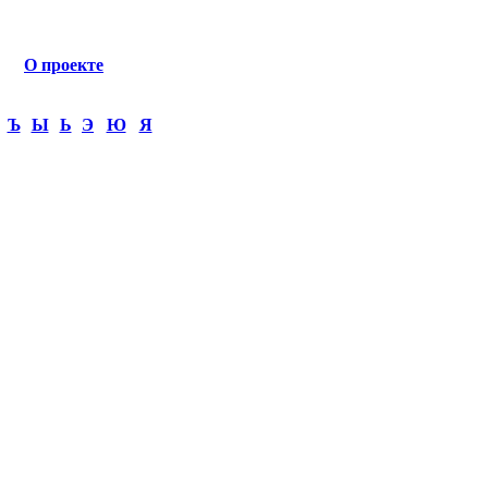
О проекте
Ъ
Ы
Ь
Э
Ю
Я