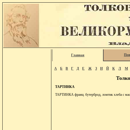
Пои
Главная
А
Б
В
Г
Д
Е
Ж
З
И
Й
К
Л
М
Толко
ТАРТИНКА
ТАРТИНКА франц. бутерброд, ломтик хлеба с масл