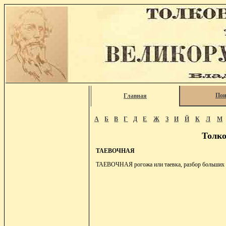
Пои
Главная
А
Б
В
Г
Д
Е
Ж
З
И
Й
К
Л
М
Толко
ТАЕВОЧНАЯ
ТАЕВОЧНАЯ рогожа или таевка, разбор больших р