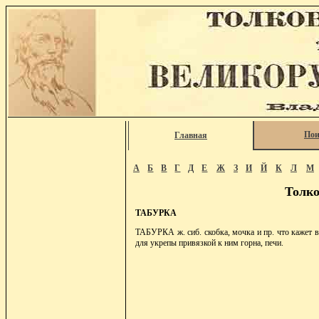
Пои
Главная
А
Б
В
Г
Д
Е
Ж
З
И
Й
К
Л
М
Толко
ТАБУРКА
ТАБУРКА ж. сиб. скобка, мочка и пр. что кажет в
для укрепы привязкой к ним горна, печи.