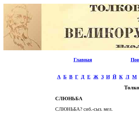
Главная
Пои
А
Б
В
Г
Д
Е
Ж
З
И
Й
К
Л
М
Толко
СЛЮНЬБА
СЛЮНЬБА? сиб.-сыз. мел.