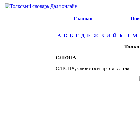
Главная
Пои
А
Б
В
Г
Д
Е
Ж
З
И
Й
К
Л
М
Толко
СЛЮНА
СЛЮНА, слюнить и пр. см. слина.