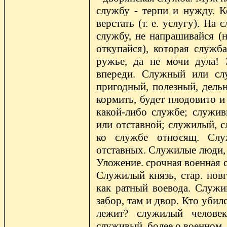
службу - терпи и нужду. 
верстать (т. е. услугу). На
службу, не напрашивайся (н
откупайся), которая служб
ружье, да не мочи дула! 
впереди. Служный или сл
пригодный, полезный, дельн
кормить, будет плодовито 
какой-либо службе; служи
или отставной; служилый, 
ко службе относящ. Служ
отставных. Служилые люди, 
Уложение. срочная военная с
Служилый князь, стар. новг
как ратный воевода. Служив
забор, там и двор. Кто убил
лежит? служилый человек
служивый, более о военном. 