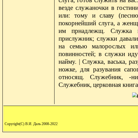
слуга, готов служить на вас
везде служаночки в гостини
или: тому и славу (песн
покорнейший слуга, а женщ
им прнадлежщ. Служка м
прислужник; служки давалис
на семью малорослых или
повинностей; в служки иду
найму. | Служка, васька, ра
ножке, для разувания сапо
относящ. Служебник, -ни
Служебник, церковная книга,
Copyright(C) В.И. Даль 2008-2022