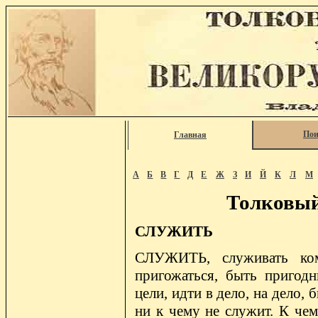
Пои
Главная
А
Б
В
Г
Д
Е
Ж
З
И
Й
К
Л
М
Толковый
СЛУЖИТЬ
СЛУЖИТЬ, служивать кому
пригожаться, быть пригод
цели, идти в дело, на дело
ни к чему не служит. К че