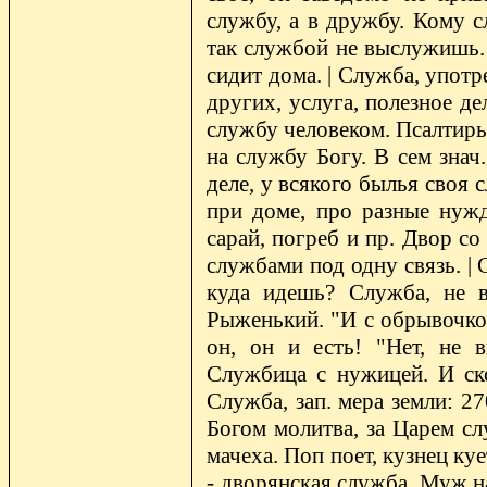
службу, а в дружбу. Кому с
так службой не выслужишь. 
сидит дома. | Служба, употр
других, услуга, полезное дел
службу человеком. Псалтирь.
на службу Богу. В сем знач
деле, у всякого былья своя 
при доме, про разные нужд
сарай, погреб и пр. Двор с
службами под одну связь. | 
куда идешь? Служба, не в
Рыженький. "И с обрывочком
он, он и есть! "Нет, не 
Службица с нужицей. И ско
Служба, зап. мера земли: 27
Богом молитва, за Царем сл
мачеха. Поп поет, кузнец ку
- дворянская служба. Муж н