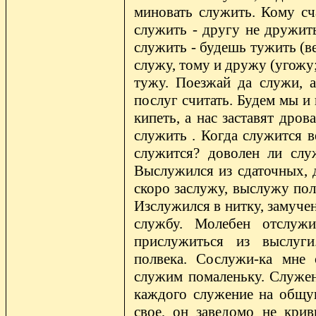
миновать служить. Кому сч
служить - другу не дружить
служить - будешь тужить (в
служу, тому и дружу (угожу;
тужу. Поезжай да служи, 
послуг считать. Будем мы и 
кипеть, а нас заставят дров
служить . Когда служится в
служится? доволен ли слу
Выслужился из сдаточных, 
скоро заслужу, выслужу пол
Изслужился в нитку, замуче
службу. Молебен отслужи
прислужиться из выслуги
полвека. Сослужи-ка мне 
служим помаленьку. Служени
каждого служение на общу
свое, он заведомо не кри