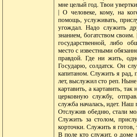
мне целый год. Твои увертки
| О человеке, кому, на ког
помощь, услуживать, присл
угождал. Надо служить др
знанием, богатством своим. 
государственной, либо об
место с известными обязанно
правдой. Где ни жить, од
Государю, солдатск. Он слу
капитаном. Служить я рад, 
лет, выслужил сто реп. Ныне
картавить, а картавить, так
церковную службу, отправ
служба началась, идет. Наш
Отслужив обедню, стали мол
Служить за столом, прислу
корточки. Служить я готов, 
В поле кто служит, о доме н