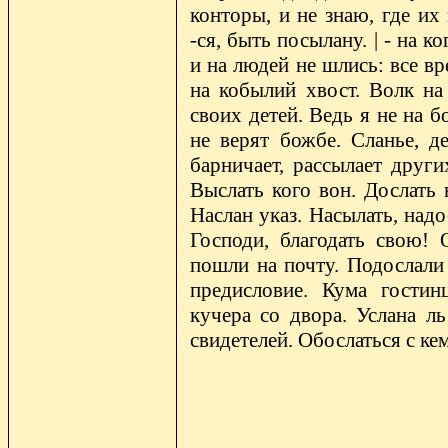
конторы, и не знаю, где их
-ся, быть посылану. | - на к
и на людей не шлись: все в
на кобылий хвост. Волк на 
своих детей. Ведь я не на б
не верят божбе. Сланье, де
барничает, рассылает други
Выслать кого вон. Дослать н
Наслан указ. Насылать, над
Господи, благодать свою! 
пошли на почту. Подослали 
предисловие. Кума гостин
кучера со двора. Услана л
свидетелей. Обослаться с ке