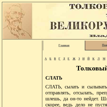
Пои
Главная
А
Б
В
Г
Д
Е
Ж
З
И
Й
К
Л
М
Толковый
СЛАТЬ
СЛАТЬ, сылать и сылывать 
отправлять, отсылать, пре
шлешь, да он-то нейдет. Ш
скорее, ведь дело не пуст