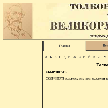
Пои
Главная
А
Б
В
Г
Д
Е
Ж
З
И
Й
К
Л
М
Толко
СКЫРЧИГАТЬ
СКЫРЧИГАТЬ вологодск. вят. перм. скрежетать ил