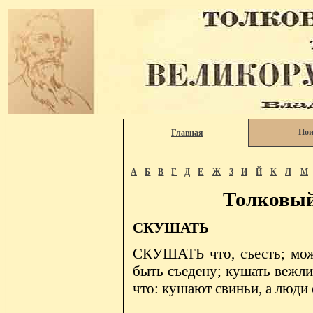
Пои
Главная
А
Б
В
Г
Д
Е
Ж
З
И
Й
К
Л
М
Толковый
СКУШАТЬ
СКУШАТЬ что, съесть; можно
быть съедену; кушать вежлив
что: кушают свиньи, а люди 