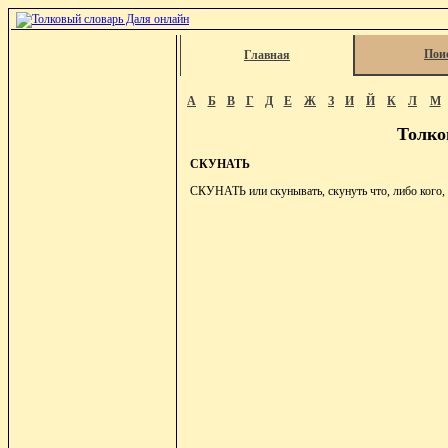
Пои
Главная
А
Б
В
Г
Д
Е
Ж
З
И
Й
К
Л
М
Толко
СКУНАТЬ
СКУНАТЬ или скунывать, скунуть что, либо кого, ок