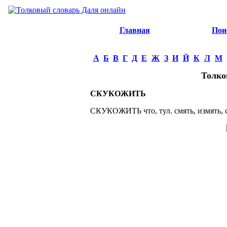
Главная
Пои
А
Б
В
Г
Д
Е
Ж
З
И
Й
К
Л
М
Толко
СКУКОЖИТЬ
СКУКОЖИТЬ что, тул. смять, измять, ск