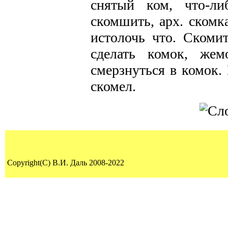
снятый ком, что-ли
скомшить, арх. скомка
истолочь что. Скомит
сделать комок, жем
смерзнуться в комок.
скомел.
Copyright(C) В.И. Даль 2008-2022