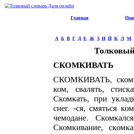
Главная
Пои
А
Б
В
Г
Д
Е
Ж
З
И
Й
К
Л
М
Толковый
СКОМКИВАТЬ
СКОМКИВАТЬ, скомка
ком, свалять, стис
Скомкать, при укладк
снег. -ся, смяться к
чемодане. Скомкалс
Скомкивание, скомка