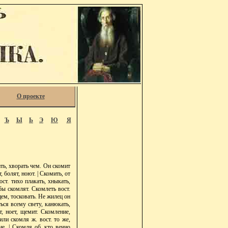
О проекте
Ъ
Ы
Ь
Э
Ю
Я
ть, хворать чем. Он скомит
, болят, ноют. | Скомить, от
ст. тихо плакать, хныкать,
убы скомлят. Скомлеть вост.
дцем, тосковать. Не жилец он
ться всему свету, канюкать,
, ноет, щемит. Скомление,
 или скомля ж. вост. то же,
не. | Скомля об. кто вечно