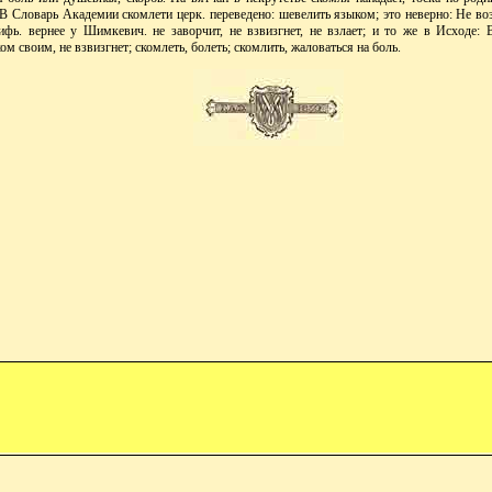
. В Словарь Академии скомлети церк. переведено: шевелить языком; это неверно: Не в
ифь. вернее у Шимкевич. не заворчит, не взвизгнет, не взлает; и то же в Исходе:
ом своим, не взвизгнет; скомлеть, болеть; скомлить, жаловаться на боль.