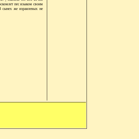
озскомлет пес языком своим
 В сынех же израилевых не