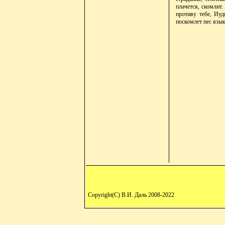
плачется, скомлит
противу тебе, Иуд
поскомлет пес язык
Copyright(C) В.И. Даль 2008-2022