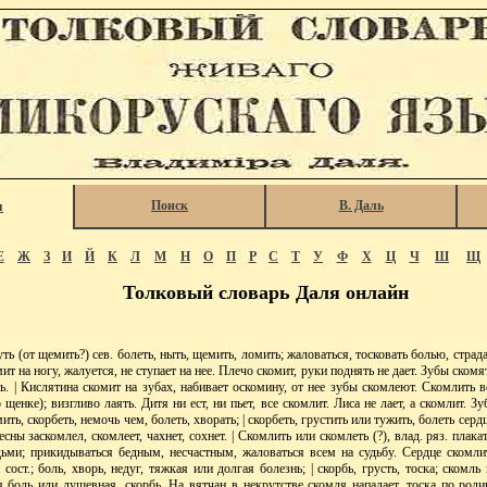
Поиск
В. Даль
я
Е
Ж
З
И
Й
К
Л
М
Н
О
П
Р
С
Т
У
Ф
Х
Ц
Ч
Ш
Щ
Толковый словарь Даля онлайн
(от щемить?) сев. болеть, ныть, щемить, ломить; жаловаться, тосковать болью, страда
т на ногу, жалуется, не ступает на нее. Плечо скомит, руки поднять не дает. Зубы скомят
ь. | Кислятина скомит на зубах, набивает оскомину, от нее зубы скомлеют. Скомлить во
о щенке); визгливо лаять. Дитя ни ест, ни пьет, все скомлит. Лиса не лает, а скомлит. З
ить, скорбеть, немочь чем, болеть, хворать; | скорбеть, грустить или тужить, болеть сер
есны заскомлел, скомлеет, чахнет, сохнет. | Скомлить или скомлеть (?), влад. ряз. плака
ьми; прикидываться бедным, несчастным, жаловаться всем на судьбу. Сердце скомлит
и сост.; боль, хворь, недуг, тяжкая или долгая болезнь; | скорбь, грусть, тоска; скомль
я боль или душевная, скорбь. На вятчан в некрутстве скомля нападает, тоска по роди