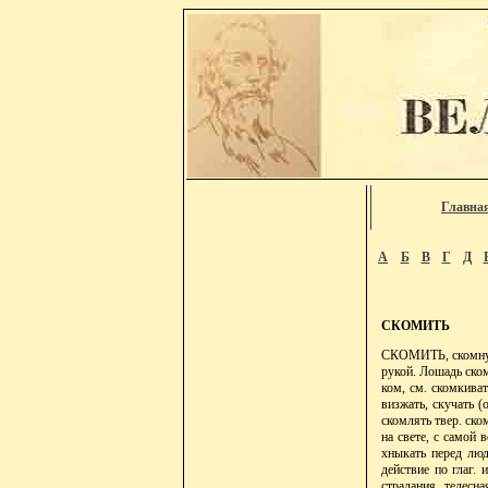
Главна
А
Б
В
Г
Д
СКОМИТЬ
СКОМИТЬ, скомнуть 
рукой. Лошадь скоми
ком, см. скомкиват
визжать, скучать (
скомлять твер. ском
на свете, с самой в
хныкать перед люд
действие по глаг. 
страдания, телесна