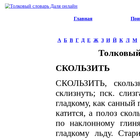
Главная
Пои
А
Б
В
Г
Д
Е
Ж
З
И
Й
К
Л
М
Толковый
СКОЛЬЗИТЬ
СКОЛЬЗИТЬ, скользн
склизнуть; пск. слизг
гладкому, как санный 
катится, а полоз скол
по наклонному глиня
гладкому льду. Стар