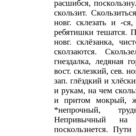
расшибся, поскользну
скользит. Скользиться
новг. склезать и -ся
ребятишки тешатся. П
новг. склёзанка, чис
сколзаются. Скользе
гнездалка, ледяная г
вост. склезкий, сев. н
зап. глёздкий и хлёск
и рукам, на чем сколь
и притом мокрый, ж
*непрочный, тру
Непривычный на с
поскользнется. Пути 