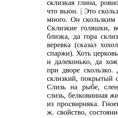
склизкая глина, ровн
что вьюн. | Это сколь
много. Он скользким 
Склизкие голяшки, в
близка, да гора скли
веревка (сказал хохо
спаржи). Хоть церковь
и далеконько, да хо
при дворе скользко. 
склизкий, покрытый с
Слизь на рыбе, слен
слизь, белковинная ж
из просвирняка. Гное
ж. свойство, состояни