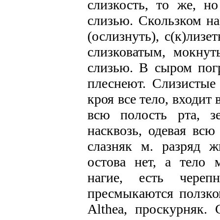
слизкость, то же, н
слизью. Скользком нар
(ослизнуть), с(к)лизе
слизковатым, мокнуть
слизью. В сыром погр
плеснеют. Слизистые 
кроя все тело, входит
всю полость рта, з
насквозь, одевая всю
слазняк м. разряд ж
остова нет, а тело 
нагие, есть чере
пресмыкаются ползком
Аlthea, проскурняк. 