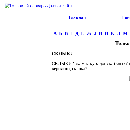
Главная
Пои
А
Б
В
Г
Д
Е
Ж
З
И
Й
К
Л
М
Толко
СКЛЫКИ
СКЛЫКИ? ж. мн. кур. донск. (клык? кл
вероятно, склока?