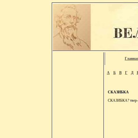
Главна
А
Б
В
Г
Д
СКАЗИБКА
СКАЗИБКА? твер-р