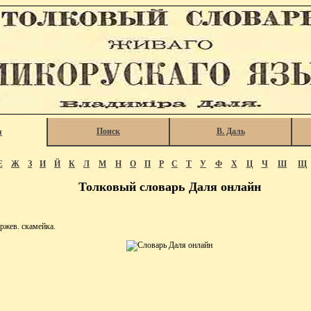
Поиск
В. Даль
я
Е
Ж
З
И
Й
К
Л
М
Н
О
П
Р
С
Т
У
Ф
Х
Ц
Ч
Ш
Щ
Толковый словарь Даля онлайн
жев. скамейка.