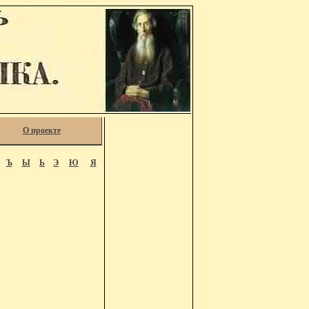
О проекте
Ъ
Ы
Ь
Э
Ю
Я