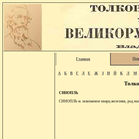
Пои
Главная
А
Б
В
Г
Д
Е
Ж
З
И
Й
К
Л
М
Толко
СИНОПЛЬ
СИНОПЛЬ м. ископаемое кварц железняк, род я