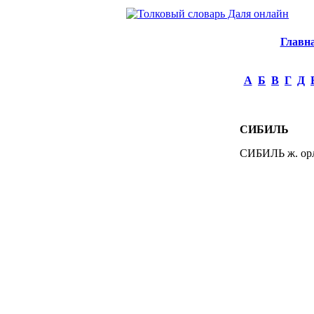
Главн
А
Б
В
Г
Д
СИБИЛЬ
СИБИЛЬ ж. орл.