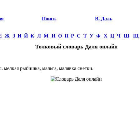
ая
Поиск
В. Даль
Е
Ж
З
И
Й
К
Л
М
Н
О
П
Р
С
Т
У
Ф
Х
Ц
Ч
Ш
Щ
Толковый словарь Даля онлайн
 мелкая рыбишка, мальга, малявка снетки.