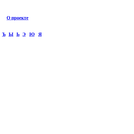
О проекте
Ъ
Ы
Ь
Э
Ю
Я