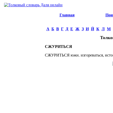
Главная
Пои
А
Б
В
Г
Д
Е
Ж
З
И
Й
К
Л
М
Толко
СЖУРИТЬСЯ
СЖУРИТЬСЯ южн. изгореваться, истоск