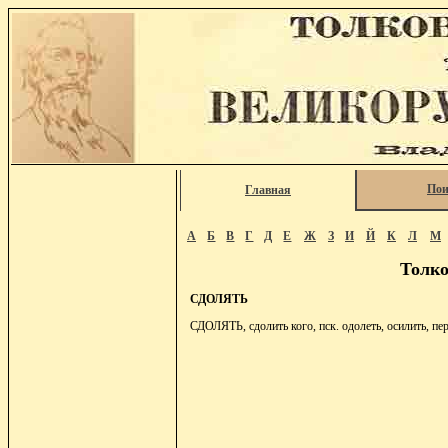
Пои
Главная
А
Б
В
Г
Д
Е
Ж
З
И
Й
К
Л
М
Толко
СДОЛЯТЬ
СДОЛЯТЬ, сдолить кого, пск. одолеть, осилить, пер