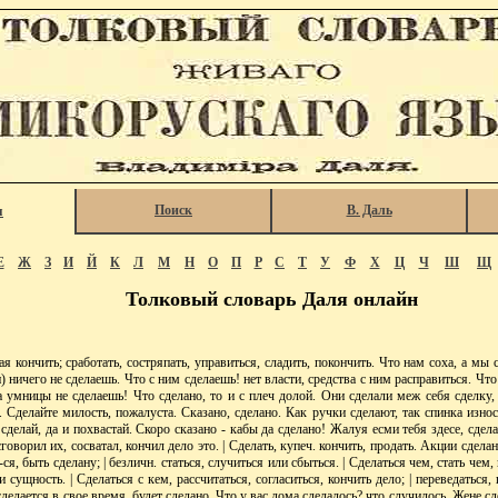
Поиск
В. Даль
я
Е
Ж
З
И
Й
К
Л
М
Н
О
П
Р
С
Т
У
Ф
Х
Ц
Ч
Ш
Щ
Толковый словарь Даля онлайн
 кончить; сработать, состряпать, управиться, сладить, покончить. Что нам соха, а мы 
и) ничего не сделаешь. Что с ним сделаешь! нет власти, средства с ним расправиться. Что
а умницы не сделаешь! Что сделано, то и с плеч долой. Они сделали меж себя сделку
 Сделайте милость, пожалуста. Сказано, сделано. Как ручки сделают, так спинка изно
сделай, да и похвастай. Скоро сказано - кабы да сделано! Жалуя есми тебя здесе, сдел
сговорил их, сосватал, кончил дело это. | Сделать, купеч. кончить, продать. Акции сдела
-ся, быть сделану; | безличн. статься, случиться или сбыться. | Сделаться чем, стать чем
и сущность. | Сделаться с кем, рассчитаться, согласиться, кончить дело; | переведаться,
 сделается в свое время, будет сделано. Что у вас дома сделалось? что случилось. Жене с