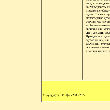
горд, стал гордым 
кончанье работы ли
и взаимные обязате
сдело. Сделье стар
монастырское дела
всячину, что случи
злобы неприязнены 
свойство или качес
знач. созидать, тв
Праздность соделы
сделаться чем, или
случилось, сталос
свершенье. Содеват
Спасения нашего с
Copyright(C) В.И. Даль 2008-2022