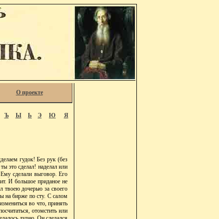
О проекте
Ъ
Ы
Ь
Э
Ю
Я
сделаем гудок! Без рук (без
 ты это сделал! наделал или
, Ему сделали выговор. Его
сит. И большое приданое не
ал твоею дочерью за своего
ны на бирже по сту. С салом
, измениться во что, принять
 посчитаться, отомстить или
делалось дурно. Он сделался