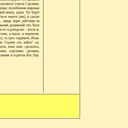
сделаюсь! угроза Сделанье,
ашенье; полюбовная мировая
ый конец, удача. Тут будет
ягло тянуть (им), и сделье
, -щица, перм. работник на
лавший, решивший что. Всея
ло и рукоделье. - вость ж.
делать, в высш. и перенснм.
), то грех содеваете, Иоан.
о. Содеяв зло, кайся! -ся,
лось, южн. новг. сделалось,
нье, соделанье, сделанье,
ожник и содетель Бог, Евр.