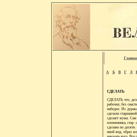
Главна
А
Б
В
Г
Д
СДЕЛАТЬ
СДЕЛАТЬ что, делая
рабочих; без снаст
набедил. Из дурак
сделали старшиной.
сделает мужа. Сам 
племянника, стар. 
сделано по десяти. 
иной вид, образ ил
наказать кого. Все