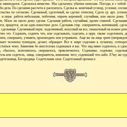
и заневедался. Сделалось ненастно. Мы сделались: убытки пополам. Погоди, я с тобой 
бо дела. По сделании рассчета я расплачусь. Сделка ж. конечный уговор, условие, согл
льства по согласию. Сделковый, сделочный, ко сделке относящ. Сдело ср. арх. успешн
. и перм. работа небольшая, побочная, опричь коренной, случайная, или около дома. Т
ть. Мало ли около дому сделья. Сдельная работа, случайная, кроме главной. Сдельщик
тся, придется, не на одно известное дело. Сдельник стар. совершитель, кончивший, сде
сдельници. Сдельчивый перм. издельчивый, искусный на все, смышленый на всякое ремес
тво это. Содевать, содеять что, или соделывать, соделать, а церк. также соделовати, 
орить, совершать, учинять, производить или устраивать. Аще же на лица зрите (неправдою
вает человека тунеядом, делает, обращает. Все в мире соделано к лучшему, сотворен
 статься чему. Знамения бо апостолова содеяшася в вас. Что над нами содеялось, и сдея
ь, сбылось, исполнилось, свершилось, приключилось. Содеванье, содеянье, соделыва
ель или содетель, -ница, совершитель, виновник чего, содеявший что-либо. Е?му же худ
одетельница, Богородица. Содетельная сила. Содетельный промысл.