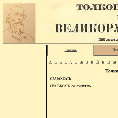
Пои
Главная
А
Б
В
Г
Д
Е
Ж
З
И
Й
К
Л
М
Толко
СВАРАКСАТЬ
СВАРАКСАТЬ, см. сварнакать.