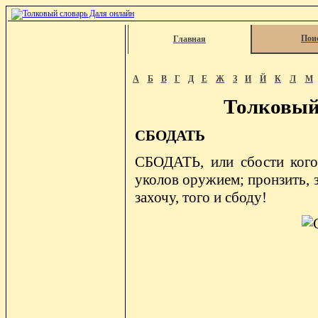
Пои
Главная
А
Б
В
Г
Д
Е
Ж
З
И
Й
К
Л
М
Толковый
СБОДАТЬ
СБОДАТЬ, или сбости кого,
уколов оружием; пронзить, з
захочу, того и сбоду!