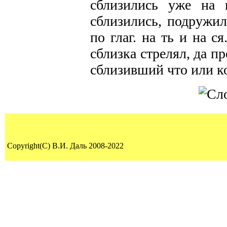
сблизились уже на 
сблизились, подружил
по глаг. на ть и на с
сблизка стрелял, да п
сблизивший что или ко
Copyright(C) В.И. Даль 2008-2022