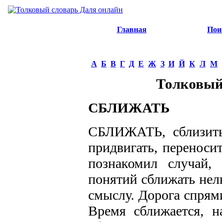
Главная
Пои
А
Б
В
Г
Д
Е
Ж
З
И
Й
К
Л
М
Толковый
СБЛИЖАТЬ
СБЛИЖАТЬ, сблизить 
придвигать, переноси
познакомил случай,
понятий сближать нельз
смыслу. Дорога спрями
Время сближается, на