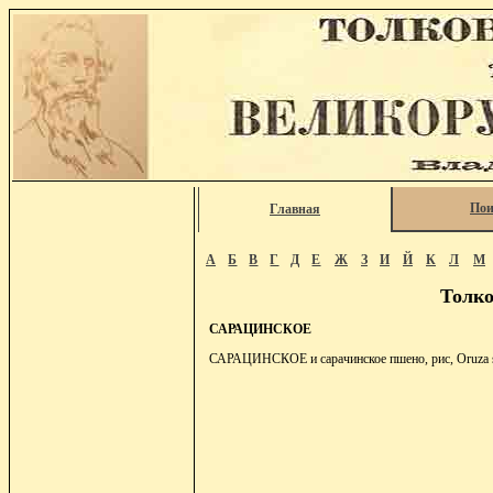
Пои
Главная
А
Б
В
Г
Д
Е
Ж
З
И
Й
К
Л
М
Толко
САРАЦИНСКОЕ
САРАЦИНСКОЕ и сарачинское пшено, рис, Oruza sat