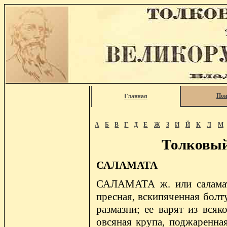
Пои
Главная
А
Б
В
Г
Д
Е
Ж
З
И
Й
К
Л
М
Толковый
САЛАМАТА
САЛАМАТА ж. или саламат м
пресная, вскипяченная болт
размазни; ее варят из всяк
овсяная крупа, поджаренная