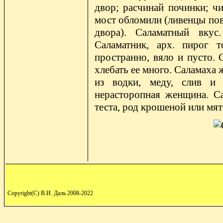
двор; расчинай починки; ч
мост обломили (ливенцы пов
двора). Саламатный вкус.
Саламатник, арх. пирог т
пространно, вяло и пусто. 
хлебать ее много. Саламаха 
из водки, меду, слив и 
нерасторопная женщина. С
теста, род крошеной или мят
Copyright(C) В.И. Даль 2008-2022