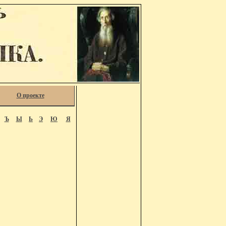
О проекте
Ъ
Ы
Ь
Э
Ю
Я