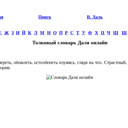
ая
Поиск
В. Даль
Е
Ж
З
И
Й
К
Л
М
Н
О
П
Р
С
Т
У
Ф
Х
Ц
Ч
Ш
Щ
Толковый словарь Даля онлайн
еть, обомлеть, остолбенеть изумясь, глядя на что. Страстный,
зорам.