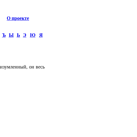
О проекте
Ъ
Ы
Ь
Э
Ю
Я
 изумленный, он весь