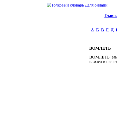
Главн
А
Б
В
Г
Д
ВОМЛЕТЬ
ВОМЛЕТЬ, замер
вомлел в нее в