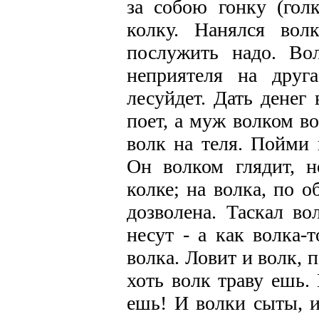
за собою гонку (голк
колку. Нанялся вол
послужить надо. Во
неприятеля на друга
лесуйдет. Дать денег 
поет, а муж волком во
волк на теля. Пойми 
Он волком глядит, 
колке; на волка, по о
дозволена. Таскал во
несут - а как волка-
волка. Ловит и волк, 
хоть волк траву ешь. 
ешь! И волки сыты, и