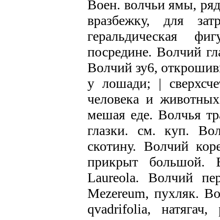
Воен. волчьи ямы, ря
вразбежку, для зат
геральдическая фи
посредине. Волчий гл
Волчий зу6, открошив
у лошади; | сверхсч
человека и животных 
мешая еде. Волчья тр
глазки. см. куп. Во
скотину. Волчий коре
прикрыт большой. В
Laureola. Волчий пе
Mezereum, пухляк. Вол
qvadrifolia, натягач