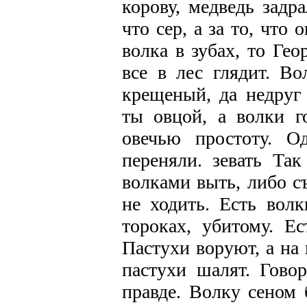
корову, медведь задра
что сер, а за то, что
волка в зубах, то Гео
все в лес глядит. В
крещеный, да недруг
ты овцой, а волки г
овечью простоту. О
переняли. зевать Та
волками выть, либо съ
не ходить. Есть вол
тороках, убитому. Е
Пастухи воруют, а на 
пастухи шалят. Говор
правде. Волку сеном 