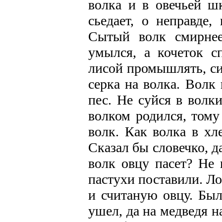
волка и в овечьей шк
сьедает, о неправде,
Сытый волк смирнее
умылся, а кочеток сп
лисой промышлять, си
серка на волка. Волк 
пес. Не суйся в волк
волком родился, тому 
волк. Как волка в хл
Сказал бы словечко, д
волк овцу пасет? Не 
пастухи поставили. Ло
и считаную овцу. Был
ушел, да на медведя н