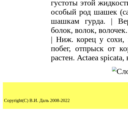
густоты этой жидкости
особый род шашек (са
шашкам гурда. | Вер
болок, волок, волочек.
| Ниж. корец у сохи,
побег, отпрыск от ко
растен. Асtаеа spicatа,
Copyright(C) В.И. Даль 2008-2022