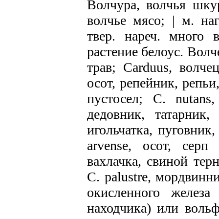
Волчура, волчья шку
волчье мясо; | м. на
твер. нареч. много 
растение белоус. Вол
трав; Carduus, волчец
осот, репейник, репьи
пустосел; C. nutans
дедовник, татарник,
игольчатка, пуговник,
arvense, осот, серп
вахлачка, свиной тер
C. раlustrе, мордвинн
окисленного железа
находчика) или воль