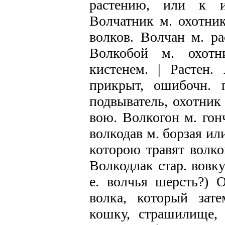
растению, или к и
Волчатник м. охотни
волков. Волчан м. ра
Волкобой м. охот
кистенем. | Растен. 
прикрыт, ошибочн. 
подвыватель, охотник
вою. Волкогон м. гонч
волкодав м. борзая ил
которою травят волков
Волкодлак стар. вовку
е. волчья шерсть?) 
волка, который зате
кошку, страшилище, 