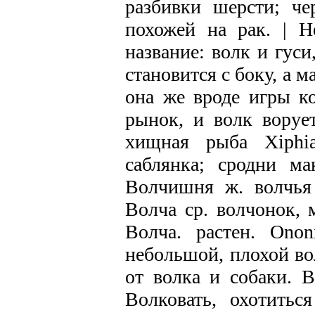
разбивки шерсти; че
похожей на рак. | Н
название: волк и гуси
становится с боку, а м
она же вроде игры ко
рынок, и волк воруе
хищная рыба Хiphia
саблянка; сродни ма
Волчишня ж. волчья 
Волча ср. волчонок, 
Волча. растен. Onon
небольшой, плохой вол
от волка и собаки. В
Волковать, охотитьс