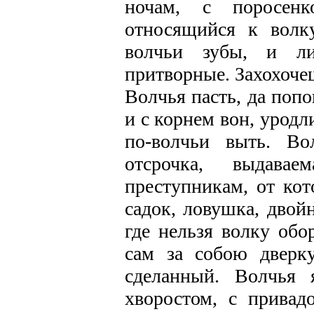
ночам, с поросен
относящийся к волк
волчьи зубы, и ли
притворные. Захохоче
Волчья пасть, да попо
и с корнем вон, уродл
по-волчьи выть. Во
отсрочка, выдава
преступникам, от кот
садок, ловушка, двой
где нельзя волку обо
сам за собою дверк
сделанный. Волчья 
хворостом, с привад