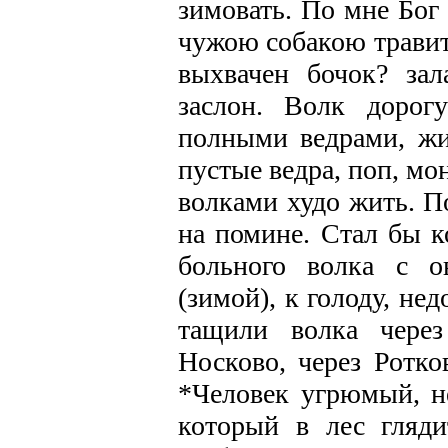
зимовать. По мне Бог 
чужою собакою травит,
выхвачен бочок? зал
заслон. Волк дорог
полными ведрами, жид
пустые ведра, поп, мона
волками худо жить. По
на помине. Стал бы к
больного волка с о
(зимой), к голоду, не
тащили волка через
Носково, через Ротко
*Человек угрюмый, н
который в лес гляди