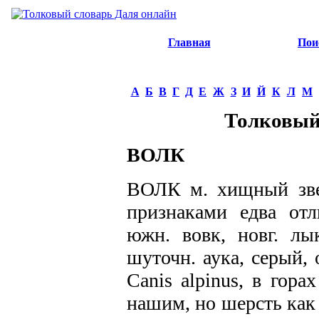
Главная
Пои
А
Б
В
Г
Д
Е
Ж
З
И
Й
К
Л
М
Толковый
ВОЛК
ВОЛК м. хищный зве
признаками едва отл
южн. вовк, новг. лык
шуточн. аука, серый, 
Canis alpinus, в гора
нашим, но шерсть как 