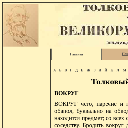
Пои
Главная
А
Б
В
Г
Д
Е
Ж
З
И
Й
К
Л
М
Толковый
ВОКРУГ
ВОКРУГ чего, наречие и п
обапол, буквально на обво
находится предмет; со всех с
соседству. Бродить вокруг 