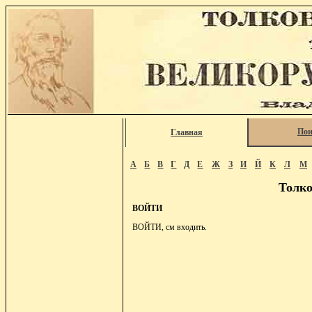
Пои
Главная
А
Б
В
Г
Д
Е
Ж
З
И
Й
К
Л
М
Толко
ВОЙТИ
ВОЙТИ, см входить.