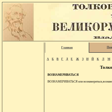
Пои
Главная
А
Б
В
Г
Д
Е
Ж
З
И
Й
К
Л
М
Толко
ВОЗНАМЕРИВАТЬСЯ
ВОЗНАМЕРИВАТЬСЯ или вознамериться,вознамерить