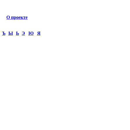
О проекте
Ъ
Ы
Ь
Э
Ю
Я