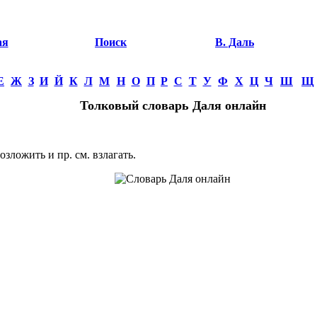
ая
Поиск
В. Даль
Е
Ж
З
И
Й
К
Л
М
Н
О
П
Р
С
Т
У
Ф
Х
Ц
Ч
Ш
Щ
Толковый словарь Даля онлайн
ложить и пр. см. взлагать.