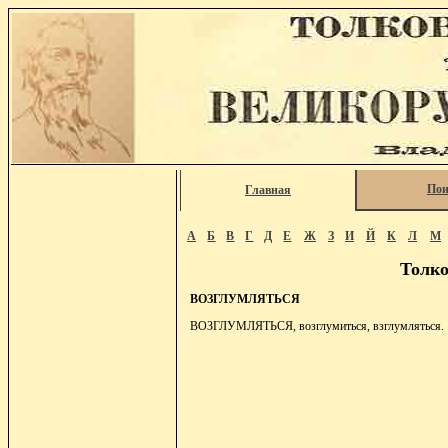
Пои
Главная
А
Б
В
Г
Д
Е
Ж
З
И
Й
К
Л
М
Толко
ВОЗГЛУМЛЯТЬСЯ
ВОЗГЛУМЛЯТЬСЯ, возглумиться, взглумляться.