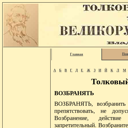
Пои
Главная
А
Б
В
Г
Д
Е
Ж
З
И
Й
К
Л
М
Толковый
ВОЗБРАНЯТЬ
ВОЗБРАНЯТЬ, возбранить к
препятствовать, не допус
Возбранение, действие
запретительный. Возбраните