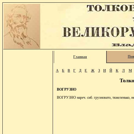
Пои
Главная
А
Б
В
Г
Д
Е
Ж
З
И
Й
К
Л
М
Толко
ВОГРУЗНО
ВОГРУЗНО нареч. сиб. грузновато, тяжеленько, не 