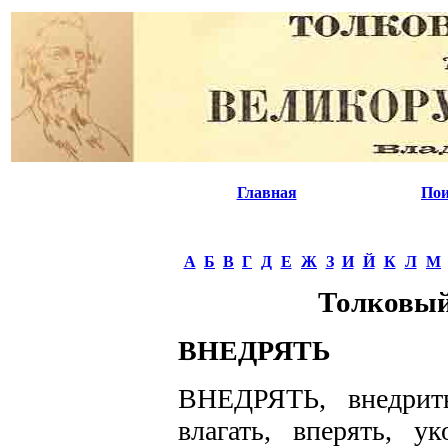
Главная
Пои
А
Б
В
Г
Д
Е
Ж
З
И
Й
К
Л
М
Толковый
ВНЕДРЯТЬ
ВНЕДРЯТЬ, внедрить
влагать, вперять, ук