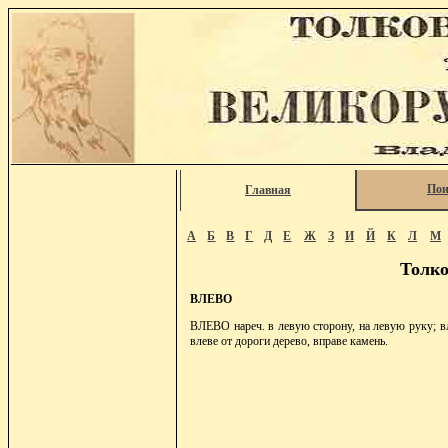
Пои
Главная
А
Б
В
Г
Д
Е
Ж
З
И
Й
К
Л
М
Толко
ВЛЕВО
ВЛЕВО нареч. в левую сторону, на левую руку; вл
влеве от дороги дерево, вправе камень.