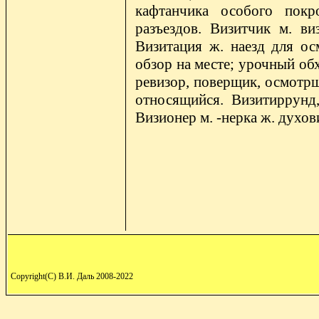
кафтанчика особого покр
разъездов. Визитчик м. ви
Визитация ж. наезд для осм
обзор на месте; урочный обх
ревизор, поверщик, осмотрщи
относящийся. Визитиррунд
Визионер м. -нерка ж. духов
Copyright(C) В.И. Даль 2008-2022