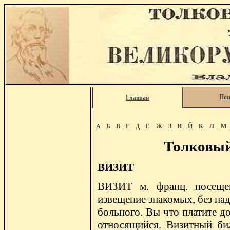
Пои
Главная
А
Б
В
Г
Д
Е
Ж
З
И
Й
К
Л
М
Толковый
ВИЗИТ
ВИЗИТ м. франц. посещени
извещение знакомых, без на
больного. Вы что платите д
относящийся. Визитный бил