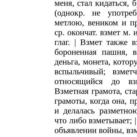
меня, стал кидаться, б
(однокр. не употреб
метлою, веником и пр
ср. окончат. взмет м. 
глаг. | Взмет также 
бороненная пашня, в
деньга, монета, кото
вспыльчивый; взметч
относящийся до вз
Взметная грамота, ст
грамоты, когда она, 
и делалась разметно
что либо взметывает; 
объявлении войны, вз