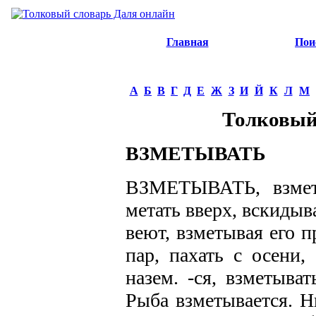
Главная
Пои
А
Б
В
Г
Д
Е
Ж
З
И
Й
К
Л
М
Толковый
ВЗМЕТЫВАТЬ
ВЗМЕТЫВАТЬ, взмета
метать вверх, вскидыв
веют, взметывая его п
пар, пахать с осени,
назем. -ся, взметыват
Рыба взметывается. Ни